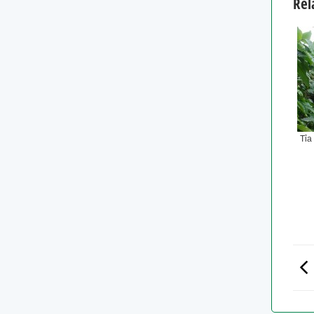
Rel
Tỉa