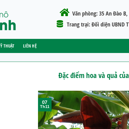
Văn phòng:
35 An Đào B, 
Trang trại:
Đối diện UBND TT
Ỹ THUẬT
LIÊN HỆ
Đặc điểm hoa và quả của
07
Th11