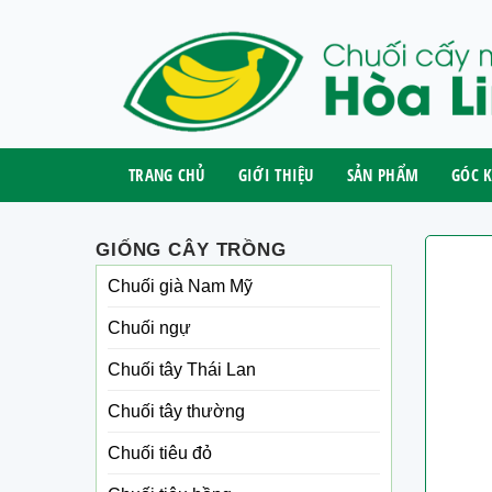
Skip
to
content
TRANG CHỦ
GIỚI THIỆU
SẢN PHẨM
GÓC K
GIỐNG CÂY TRỒNG
Chuối già Nam Mỹ
Chuối ngự
Chuối tây Thái Lan
Chuối tây thường
Chuối tiêu đỏ