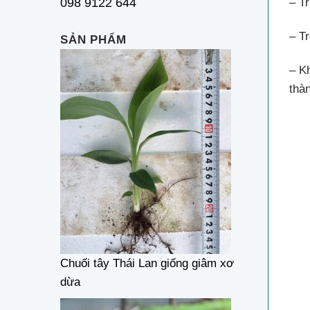
– T
098 9122 644
– Tr
SẢN PHẨM
– Kh
thà
Chuối tây Thái Lan giống giâm xơ
dừa