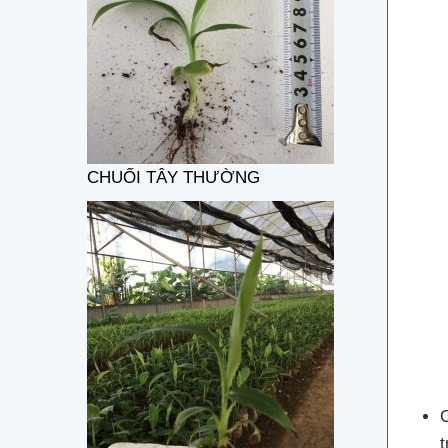
CHUỐI TÂY THƯỜNG
C
t