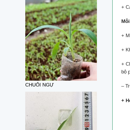
+ C
Mỗi
+ M
+ K
+ C
bộ 
CHUỐI NGỰ
– T
+ H