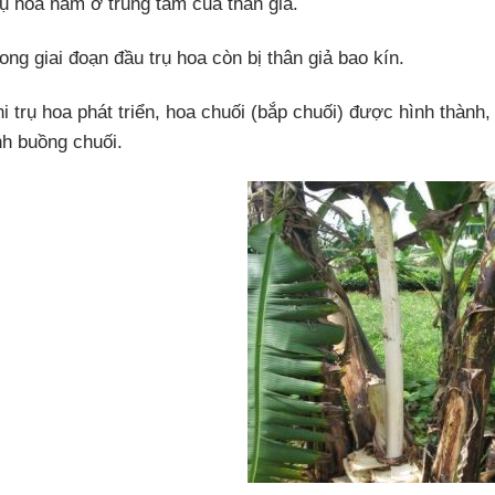
rụ hoa nằm ở trung tâm của thân giả.
ong giai đoạn đầu trụ hoa còn bị thân giả bao kín.
i trụ hoa phát triển, hoa chuối (bắp chuối) được hình thành, 
nh buồng chuối.