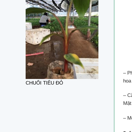
– P
hoa
CHUỐI TIÊU ĐỎ
– C
Mặt
– M