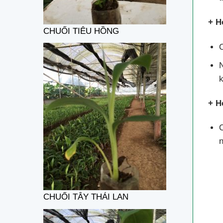
+ H
CHUỐI TIÊU HỒNG
C
N
k
+ H
C
CHUỐI TÂY THÁI LAN