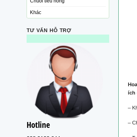
Chuối tiêu hồng
Khác
TƯ VẤN HỖ TRỢ
Hoa
ích
– K
Hotline
– Ch