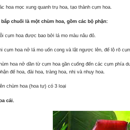
ác hoa mọc xung quanh trụ hoa, tạo thành cụm hoa.
 bắp chuối là một chùm hoa, gồm các bộ phận:
ỗi cụm hoa được bao bởi lá mo màu nâu đỏ.
hi cụm hoa nở lá mo uốn cong và lật ngược lên, để lộ rõ cụ
hùm hoa nở dần từ cụm hoa gần cuống đến các cụm phía dướ
phận đế hoa, đài hoa, tràng hoa, nhị và nhụy hoa.
rên chùm hoa (hoa tự) có 3 loại
oa cái.