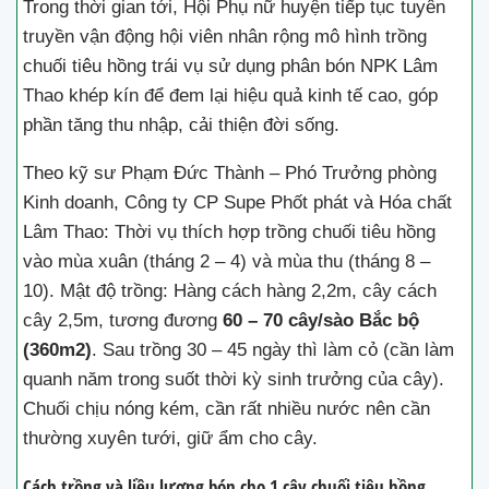
Trong thời gian tới, Hội Phụ nữ huyện tiếp tục tuyên
truyền vận động hội viên nhân rộng mô hình trồng
chuối tiêu hồng trái vụ sử dụng phân bón NPK Lâm
Thao khép kín để đem lại hiệu quả kinh tế cao, góp
phần tăng thu nhập, cải thiện đời sống.
Theo kỹ sư Phạm Đức Thành – Phó Trưởng phòng
Kinh doanh, Công ty CP Supe Phốt phát và Hóa chất
Lâm Thao: Thời vụ thích hợp trồng chuối tiêu hồng
vào mùa xuân (tháng 2 – 4) và mùa thu (tháng 8 –
10). Mật độ trồng: Hàng cách hàng 2,2m, cây cách
cây 2,5m, tương đương
60 – 70 cây/sào Bắc bộ
(360m2)
. Sau trồng 30 – 45 ngày thì làm cỏ (cần làm
quanh năm trong suốt thời kỳ sinh trưởng của cây).
Chuối chịu nóng kém, cần rất nhiều nước nên cần
thường xuyên tưới, giữ ẩm cho cây.
Cách trồng và liều lượng bón cho 1 cây chuối tiêu hồng