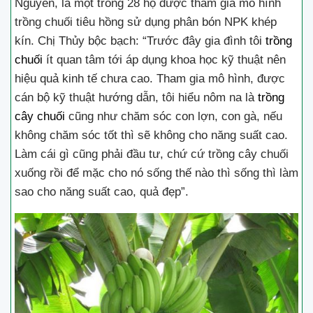
Nguyên, là một trong 28 hộ được tham gia mô hình
trồng chuối tiêu hồng sử dụng phân bón NPK khép
kín. Chị Thủy bộc bạch: “Trước đây gia đình tôi
trồng
chuối
ít quan tâm tới áp dụng khoa học kỹ thuật nên
hiệu quả kinh tế chưa cao. Tham gia mô hình, được
cán bộ kỹ thuật hướng dẫn, tôi hiểu nôm na là
trồng
cây chuối
cũng như chăm sóc con lợn, con gà, nếu
không chăm sóc tốt thì sẽ không cho năng suất cao.
Làm cái gì cũng phải đầu tư, chứ cứ trồng cây chuối
xuống rồi để mặc cho nó sống thế nào thì sống thì làm
sao cho năng suất cao, quả đẹp”.