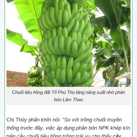
Chuối tiêu hồng đất Tổ Phú Thọ tăng năng suất nhờ phân
bón Lâm Thao
Chị Thủy phấn khởi nói:
“So với trồng chuối truyền
thống trước đây, việc áp dụng phân bón NPK khép kín
trên cây chuối tiêu hồng trồng trái vụ cho thấy
cây