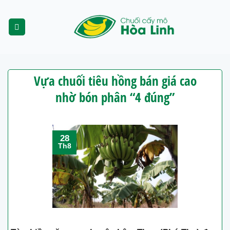
Skip
to
content
Vựa chuối tiêu hồng bán giá cao
nhờ bón phân “4 đúng”
28
Th8