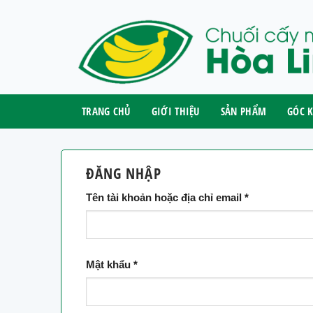
Skip
to
content
TRANG CHỦ
GIỚI THIỆU
SẢN PHẨM
GÓC K
ĐĂNG NHẬP
Tên tài khoản hoặc địa chỉ email
*
Mật khẩu
*