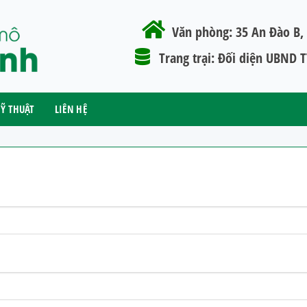
Văn phòng:
35 An Đào B, 
Trang trại:
Đối diện UBND TT
Ỹ THUẬT
LIÊN HỆ